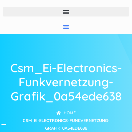
Csm_Ei-Electronics-
Funkvernetzung-
Grafik_0a54ede638
HOME
CSM_EI-ELECTRONICS-FUNKVERNETZUNG-
GRAFIK_0A54EDE638