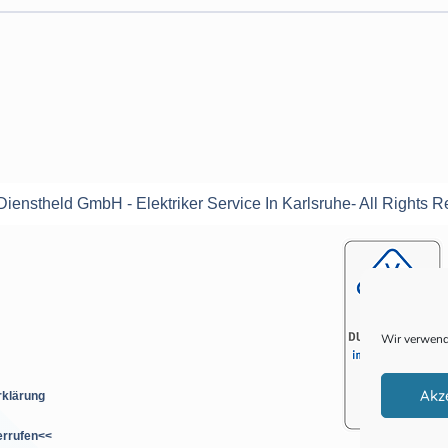
ienstheld GmbH - Elektriker Service In Karlsruhe- All Rights R
Wir verwend
Akz
rklärung
errufen<<