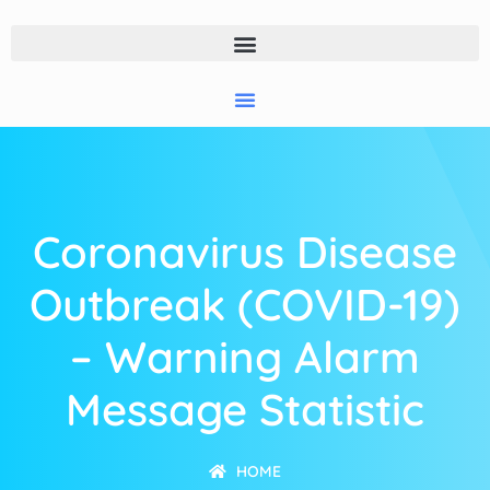
Coronavirus Disease
Outbreak (COVID-19)
– Warning Alarm
Message Statistic
HOME